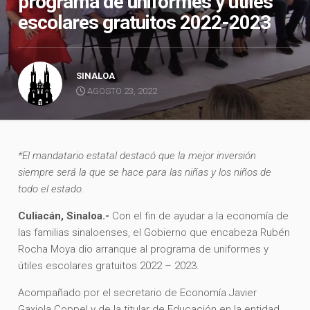
programa de uniformes y útiles
escolares gratuitos 2022-2023
SINALOA
AGOSTO 23, 2022
*El mandatario estatal destacó que la mejor inversión
siempre será la que se hace para las niñas y los niños de
todo el estado.
Culiacán, Sinaloa.-
Con el fin de ayudar a la economía de
las familias sinaloenses, el Gobierno que encabeza Rubén
Rocha Moya dio arranque al programa de uniformes y
útiles escolares gratuitos 2022 – 2023.
Acompañado por el secretario de Economía Javier
Gaxiola Coppel y de la titular de Educación en la entidad