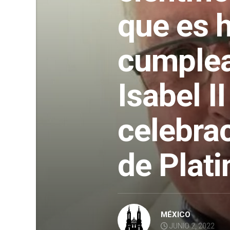
que es 
cumplea
Isabel I
celebrac
de Plati
MÉXICO
JUNIO 2, 2022