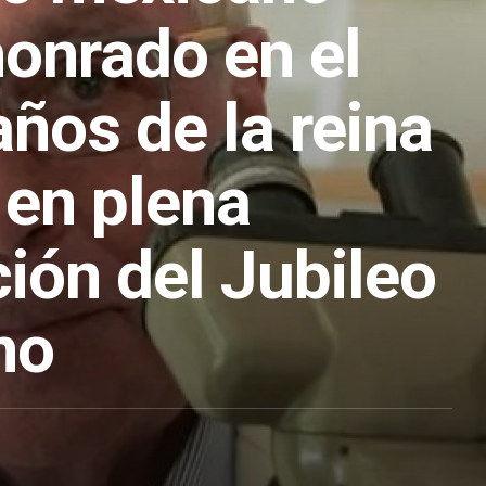
honrado en el
ños de la reina
I en plena
ión del Jubileo
no