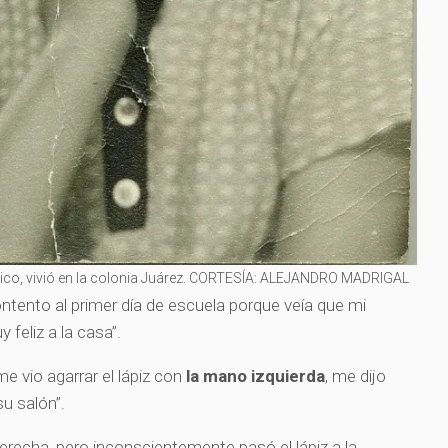
xico, vivió en la colonia Juárez. CORTESÍA: ALEJANDRO MADRIGAL
tento al primer día de escuela porque veía que mi
feliz a la casa”.
 vio agarrar el lápiz con
la mano izquierda
, me dijo
u salón”.
erecha, pero inconscientemente pasó el lápiz a la