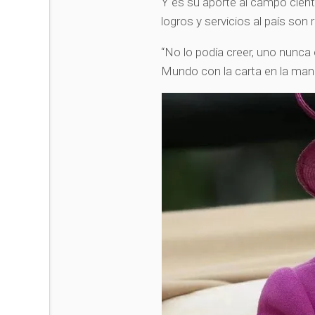
Y es su aporte al campo científ
logros y servicios al país so
“No lo podía creer, uno nunca
Mundo con la carta en la man