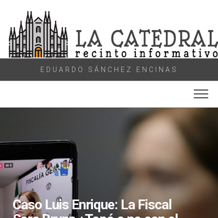
Skip
to
content
EDUARDO SÁNCHEZ ENCINAS
Caso Luis Enrique: La Fiscal