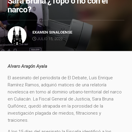
Sara Bruna ¿Topó o no con el
narco?
EXAMEN SINALOENSE
JULIO 15, 2022
Alvaro Aragón Ayala
El asesinato del periodista de El Debate, Luis Enrique
Ramírez Ramos, adquirió matices de una relatoría
novelesca en torno al dominio urbano-territorial del narco
en Culiacán. La Fiscal General de Justicia, Sara Bruna
Quiñónez, quedó atrapada en la porosidad de la
investigación plagada de miedos, filtraciones y
traiciones.
A los 15 días del asesinato la Fiscalía identificó a los