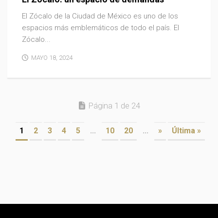
El Zócalo de la Ciudad de México es uno de los
espacios más emblemáticos de todo el país. El
Zócalo...
MAYO 18, 2024
Página 1 de 24
1
2
3
4
5
...
10
20
...
»
Última »