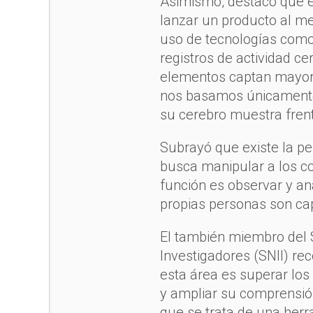
Asimismo, destacó que es
lanzar un producto al me
uso de tecnologías como 
registros de actividad ce
elementos captan mayor 
nos basamos únicamente 
su cerebro muestra fren
Subrayó que existe la p
busca manipular a los c
función es observar y an
propias personas son ca
El también miembro del 
Investigadores (SNII) re
esta área es superar los 
y ampliar su comprensión
que se trata de una her