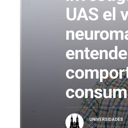
UAS el v
neuroma
entender
comport
consum
UNIVERSIDADES
JUNIO 3, 2026