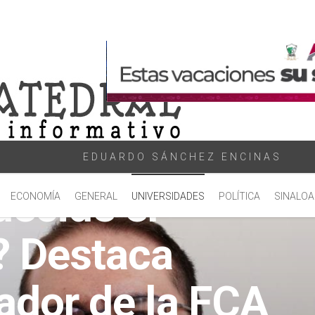
EDUARDO SÁNCHEZ ENCINAS
ecide el
ECONOMÍA
GENERAL
UNIVERSIDADES
POLÍTICA
SINALOA
? Destaca
ador de la FCA