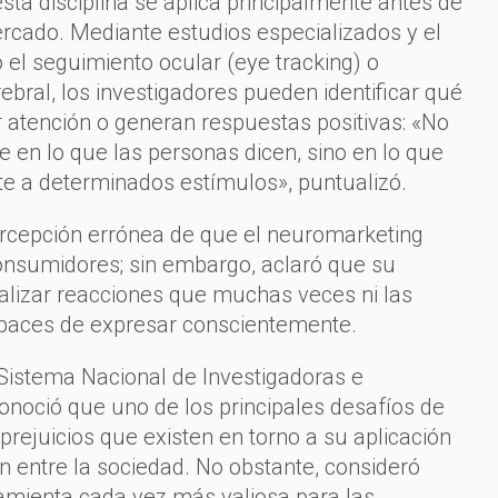
ta disciplina se aplica principalmente antes de
rcado. Mediante estudios especializados y el
el seguimiento ocular (eye tracking) o
rebral, los investigadores pueden identificar qué
atención o generan respuestas positivas: «No
en lo que las personas dicen, sino en lo que
te a determinados estímulos», puntualizó.
ercepción errónea de que el neuromarketing
onsumidores; sin embargo, aclaró que su
alizar reacciones que muchas veces ni las
paces de expresar conscientemente.
Sistema Nacional de Investigadoras e
conoció que uno de los principales desafíos de
prejuicios que existen en torno a su aplicación
 entre la sociedad. No obstante, consideró
ramienta cada vez más valiosa para las