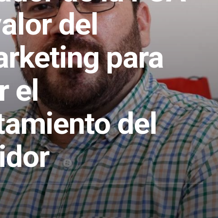
alor del
rketing para
 el
amiento del
idor