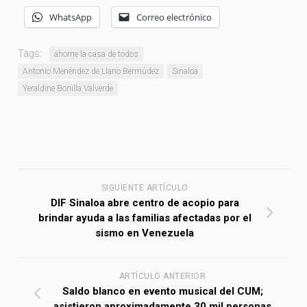
WhatsApp
Correo electrónico
Tags:
ahome la casa de todos
Antonio Menéndez de Llano Bermúdez
Sinaloa
Yeraldine Bonilla Valverde
SIGUIENTE ARTÍCULO
DIF Sinaloa abre centro de acopio para
brindar ayuda a las familias afectadas por el
sismo en Venezuela
ARTÍCULO ANTERIOR
Saldo blanco en evento musical del CUM;
asistieron aproximadamente 30 mil personas