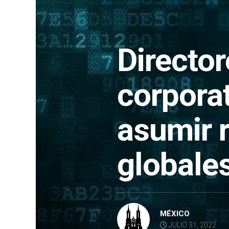
Directo
corpora
asumir 
globale
MÉXICO
JULIO 31, 2022