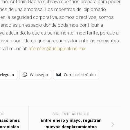
imo, Antonio Gaona subraya que “nos prepara para poder
siones de una empresa. Los maestros del diplomado
n la seguridad corporativa, somos directivos, somos
eando es un espacio donde podamos contribuir a
ya adquirido; lo que es sumamente importante, porque al
buscan son líderes que agreguen valor ante las crecientes
ivel mundial”.
nformes@udlapjenkins.mx
Telegram
WhatsApp
Correo electrónico
IOR
SIGUIENTE ARTÍCULO
cusaciones
Entre enero y mayo, registran
orenistas
nuevos desplazamientos