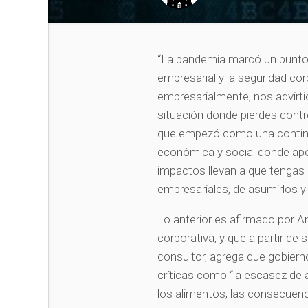
“La pandemia marcó un punto 
empresarial y la seguridad cor
empresarialmente, nos advirt
situación donde pierdes cont
que empezó como una contingen
económica y social donde ap
impactos llevan a que tengas 
empresariales, de asumirlos y
Lo anterior es afirmado por A
corporativa, y que a partir de
consultor, agrega que gobier
críticas como “la escasez de a
los alimentos, las consecuenc