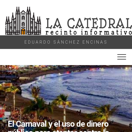
Skip
to
content
EDUARDO SÁNCHEZ ENCINAS
El Carnaval y el uso de dinero