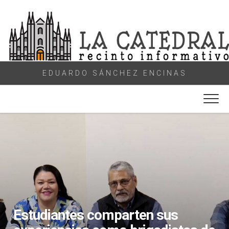
Skip
to
content
EDUARDO SÁNCHEZ ENCINAS
Estudiantes comparten sus