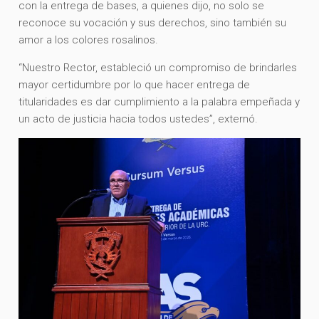
con la entrega de bases, a quienes dijo, no solo se
reconoce su vocación y sus derechos, sino también su
amor a los colores rosalinos.
“Nuestro Rector, estableció un compromiso de brindarles
mayor certidumbre por lo que hacer entrega de
titularidades es dar cumplimiento a la palabra empeñada y
un acto de justicia hacia todos ustedes”, externó.