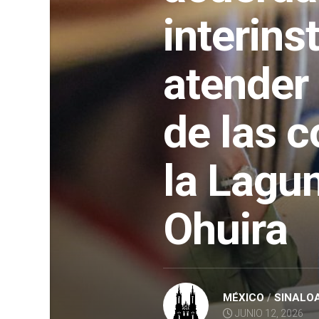
interins
atender
de las 
la Lagu
Ohuira
MÉXICO
/
SINALO
JUNIO 12, 2026