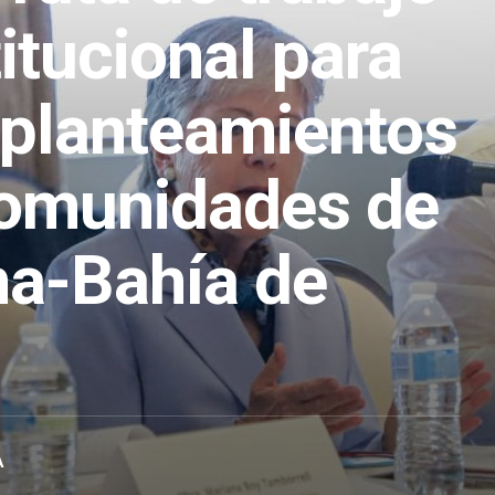
titucional para
 planteamientos
comunidades de
na-Bahía de
A