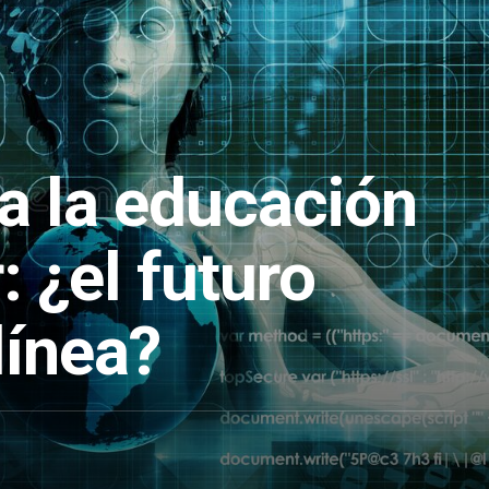
a la educación
: ¿el futuro
línea?