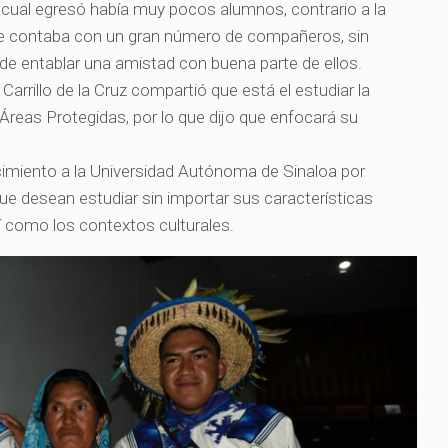
a cual egresó había muy pocos alumnos, contrario a la
e contaba con un gran número de compañeros, sin
de entablar una amistad con buena parte de ellos.
Carrillo de la Cruz compartió que está el estudiar la
 Áreas Protegidas, por lo que dijo que enfocará su
cimiento a la Universidad Autónoma de Sinaloa por
ue desean estudiar sin importar sus características
sí como los contextos culturales.