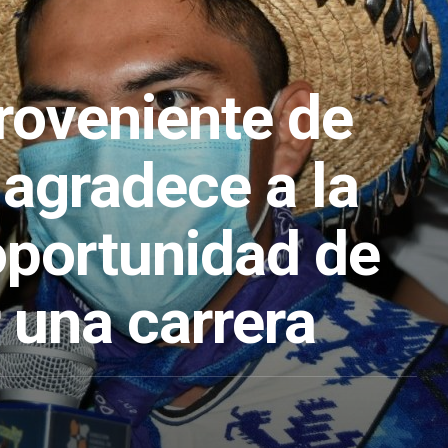
roveniente de
 agradece a la
oportunidad de
 una carrera