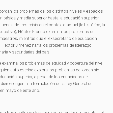
bordan los problemas de los distintos niveles y espacios
n básica y media superior hasta la educación superior.
uencia de tres crisis en el contexto actual (la histórica, la
educativo), Héctor Franco examina los problemas del
aestros, mientras que el exsecretario de educación
lo Héctor Jiménez narra los problemas de liderazgo
maria y secundarias del país.
lla examina los problemas de equidad y cobertura del nivel
quien esto escribe explora los problemas del orden sin
educación superior, a pesar de los enunciados de
 dieron origen a la formulación de la Ley General de
 en mayo de este año.
ran tres capítulos clave para comprender el presente y el