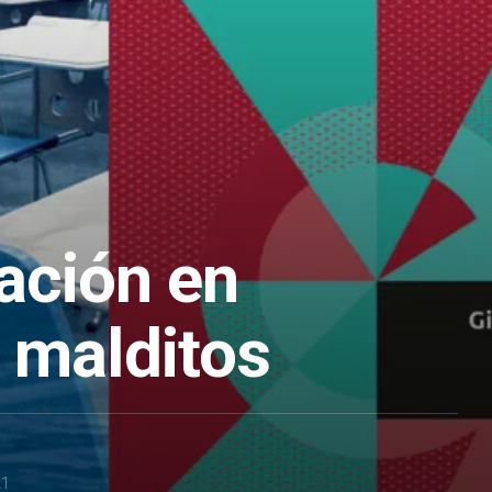
ación en
 malditos
21