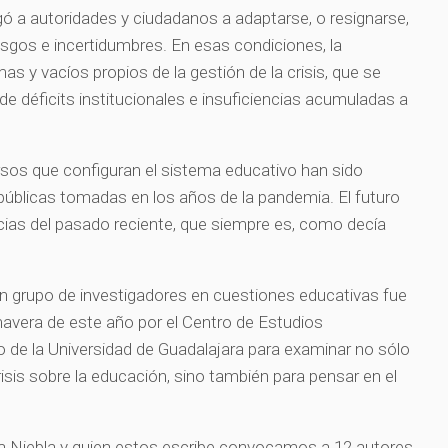
ligó a autoridades y ciudadanos a adaptarse, o resignarse,
sgos e incertidumbres. En esas condiciones, la
s y vacíos propios de la gestión de la crisis, que se
e déficits institucionales e insuficiencias acumuladas a
rsos que configuran el sistema educativo han sido
públicas tomadas en los años de la pandemia. El futuro
cias del pasado reciente, que siempre es, como decía
n grupo de investigadores en cuestiones educativas fue
mavera de este año por el Centro de Estudios
lo de la Universidad de Guadalajara para examinar no sólo
isis sobre la educación, sino también para pensar en el
a Niebla y quien estos escribe convocamos a 12 autores