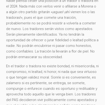
Nadie piensa ceder una posición a un traidor o traidora en
el 2024. Nada más con verlos venir o afiliarse a Morena o
a algún otro partido gritarán «¡aguas! ¡ahí vienen los o las
traidoras!», pues el que comete una traición,
probablemente no se podrá resistir a volverla a cometer
de nuevo. Los traidores serán vistos como apestados.
Serán plenamente identificados. Ya no tendrán la
oportunidad de ofrecer o jurar fidelidad o lealtad política a
nadie. No podrán encubrirse ni pasar como honestos,
como confiables. La traición la llevarán a flor de piel. No
podrán enmascarar su obscenidad.
En el traidor o traidora no existe bondad, ni misericordia, ni
compromiso, ni lealtad, ni honor, ni nada que sea virtuoso
o que tengan validez moral. Sonríe si es conveniente, es
zalamero si es pertinente, se entrega, se somete,
compunge o enfurece cuando es oportuno y redituable y
aprovecha todo aquello que le venga bien. Los traidores
del PAS decidieron vivir políticamente como apestados y