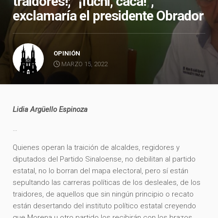
traidores!; “¡fuchi, caca!”,
exclamaría el presidente Obrador
OPINIÓN
MARZO 15, 2022
Lidia Argüello Espinoza
…
Quienes operan la traición de alcaldes, regidores y
diputados del Partido Sinaloense, no debilitan al partido
estatal, no lo borran del mapa electoral, pero sí están
sepultando las carreras políticas de los desleales, de los
traidores, de aquellos que sin ningún principio o recato
están desertando del instituto político estatal creyendo
que Morena u otro partido los recibirán con los brazos