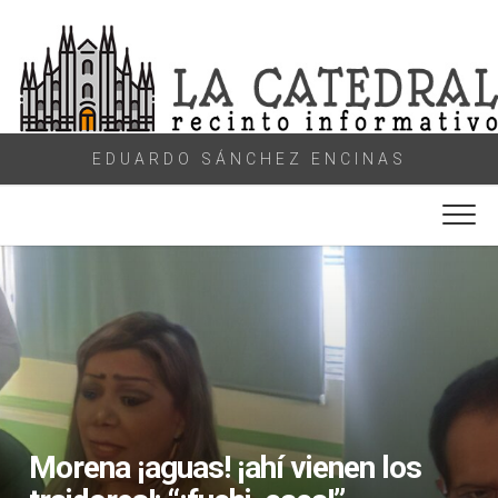
Skip
to
content
EDUARDO SÁNCHEZ ENCINAS
Morena ¡aguas! ¡ahí vienen los