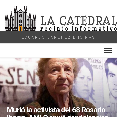
Skip
to
content
EDUARDO SÁNCHEZ ENCINAS
Murió la activista del 68 Rosario