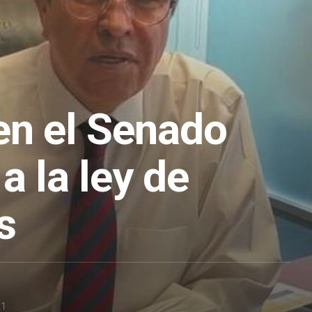
en el Senado
 a la ley de
s
21