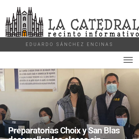
Skip
to
content
EDUARDO SÁNCHEZ ENCINAS
Preparatorias Choix y San Blas