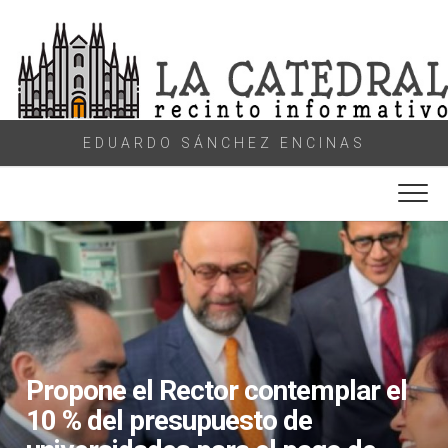
Skip
to
content
EDUARDO SÁNCHEZ ENCINAS
Propone el Rector contemplar el
10 % del presupuesto de