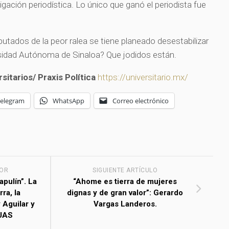
tigación periodística. Lo único que ganó el periodista fue
utados de la peor ralea se tiene planeado desestabilizar
ersidad Autónoma de Sinaloa? Que jodidos están.
sitarios/ Praxis Política
https://universitario.mx/
Telegram
WhatsApp
Correo electrónico
IOR
SIGUIENTE ARTÍCULO
apulín”. La
“Ahome es tierra de mujeres
ra, la
dignas y de gran valor”: Gerardo
 Aguilar y
Vargas Landeros.
 UAS