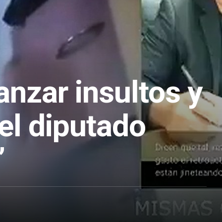
anzar insultos y
 el diputado
”