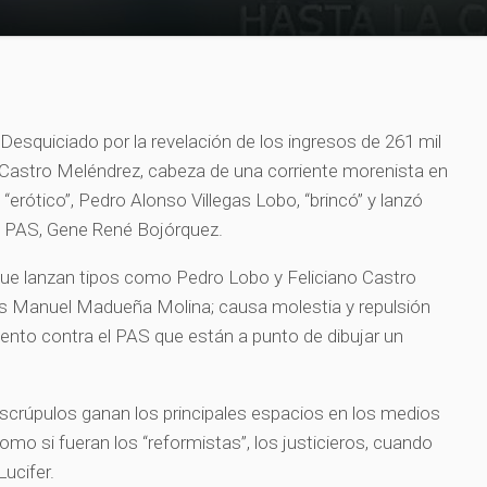
Desquiciado por la revelación de los ingresos de 261 mil
o Castro Meléndrez, cabeza de una corriente morenista en
 “erótico”, Pedro Alonso Villegas Lobo, “brincó” y lanzó
el PAS, Gene René Bojórquez.
 que lanzan tipos como Pedro Lobo y Feliciano Castro
sús Manuel Madueña Molina; causa molestia y repulsión
ento contra el PAS que están a punto de dibujar un
scrúpulos ganan los principales espacios en los medios
o si fueran los “reformistas”, los justicieros, cuando
e Lucifer.