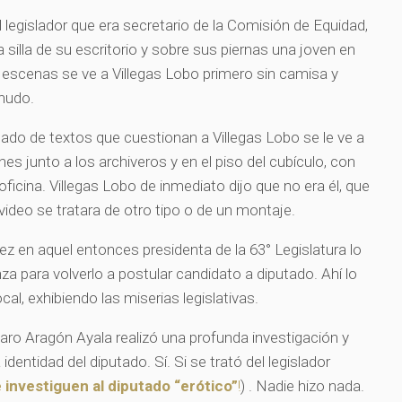
 legislador que era secretario de la Comisión de Equidad,
 silla de su escritorio y sobre sus piernas una joven en
es escenas se ve a Villegas Lobo primero sin camisa y
nudo.
do de textos que cuestionan a Villegas Lobo se le ve a
ones junto a los archiveros y en el piso del cubículo, con
oficina. Villegas Lobo de inmediato dijo que no era él, que
 video se tratara de otro tipo o de un montaje.
z en aquel entonces presidenta de la 63° Legislatura lo
za para volverlo a postular candidato a diputado. Ahí lo
cal, exhibiendo las miserias legislativas.
varo Aragón Ayala realizó una profunda investigación y
identidad del diputado. Sí. Si se trató del legislador
 investiguen al diputado “erótico”
!
) . Nadie hizo nada.