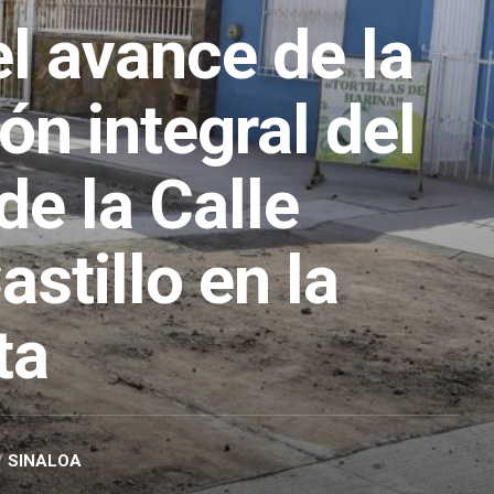
l avance de la
ón integral del
de la Calle
astillo en la
ta
/
SINALOA